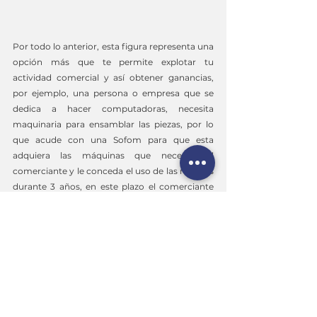
Por todo lo anterior, esta figura representa una 
opción más que te permite explotar tu 
actividad comercial y así obtener ganancias, 
por ejemplo, una persona o empresa que se 
dedica a hacer computadoras, necesita 
maquinaria para ensamblar las piezas, por lo 
que acude con una Sofom para que esta 
adquiera las máquinas que necesita el 
comerciante y le conceda el uso de las mismas 
durante 3 años, en este plazo el comerciante 
podrá ensamblar y vender sus computadoras, 
de cuyas ganancias una parte será para pagarle 
a la Sofom, con la oportunidad de poder 
comprar las máquinas al final del plazo del 
arrendamiento y seguir generando ganancias 
con las mismas.
Recuerda que la última decisión la tomas tú, 